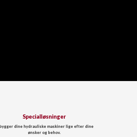
Specialløsninger
 bygger dine hydrauliske maskiner lige efter dine
ønsker og behov.