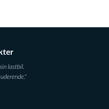
kter
in lastbil.
tuderende.​"