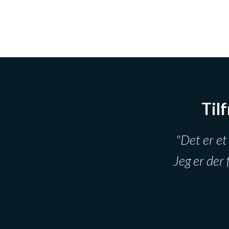
Til
"Det er et
Jeg er der 