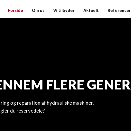
Forside
Om os
Vi tilbyder
Aktuelt
Referencer
ENNEM FLERE GENE
cering og reparation af hydrauliske maskiner.
angler du reservedele?