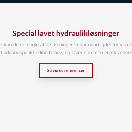
Special lavet hydraulikløsninger
 kan du se nogle af de løsninger vi har udarbejdet for vore
tid udgangspunkt i dine behov, og laver sammen en skræders
Se vores referencer