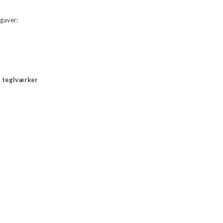
pgaver:
og teglværker