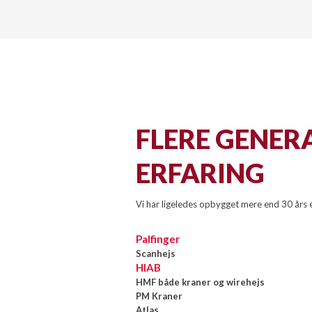
FLERE​ GENE
ERFARING
Vi har ligeledes opbygget mere end 30 års 
Palfinger
Scanhejs
HIAB
HMF både kraner og wirehejs
PM Kraner
Atlas