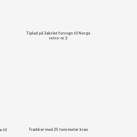
Tiplad på 3akslet forvogn til Norge
retro-nr 2
Trækker med 25 tonsmeter kran
 til