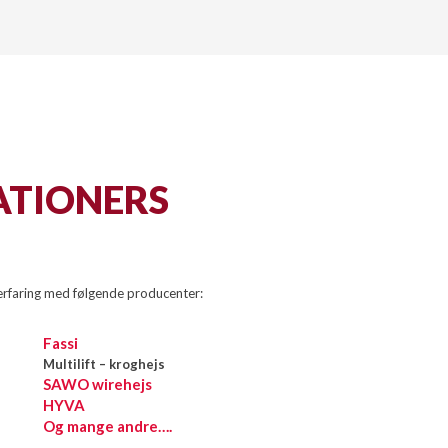
RATIONERS
erfaring med følgende producenter:
Fassi
Multilift – kroghejs
SAWO wirehejs
HYVA
Og mange andre….