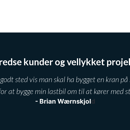
fredse kunder og vellykket proje
 godt sted vis man skal ha ​bygget en kran på s
for at bygge min lastbil om til at kører med s
- Brian Wærnskjol
d