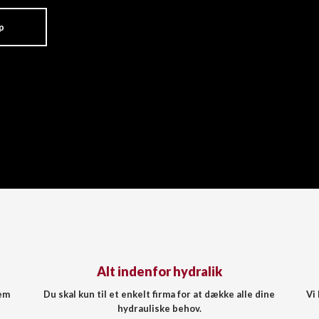
p
Alt indenfor hydralik
nem
Du skal kun til et enkelt firma for at dække alle dine
Vi
hydrauliske behov.